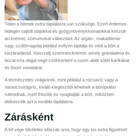
Télen a bőrnek extra táplálásra van szüksége. Ezért érdemes
hidegen sajtolt olajokkal és gyógynövénykivonatokkal készült
arckrémet, szérumokat választani. Az argán-, makadámia-
vagy szőlőmagolaj például mélyen táplálja és védi a bőrt a
kiszáradástól. Használj szemránckrémet, amely gránátalma és
búzacsíra olajjal segít csökkenteni a szem alatti sötét karikákat
és finom vonalakat.
A természetes virágvizek, mint például a rózsavíz vagy a
narancsvirágvíz, kiváló kiegészítői lehetnek a bőrápolási
rutinodnak, mert frissítik és nyugtatják a bőrt, miközben
előkészítik azt a további táplálásra.
Zárásként
A tél vége tökéletes időszak arra, hogy egy kis extra figyelmet