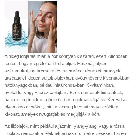
A hideg időjárás miatt a bőr könnyen kiszárad, ezért különösen
fontos, hogy megfelelően hidratáljuk. Használj olyan
szérumokat, arckrémeket és szemránckrémeket, amelyek
gazdagok hidegen sajtolt olajokban, gyógynövény kivonatokban,
hatóanyagokban, például hialuronsavban, C-vitaminban,
avokádó- vagy vadrózsaolajban. Ezek nemcsak hidratálnak,
hanem segítenek megőrizni a bőr rugalmasságát is. Keresd az
olyan összetevőket, mint a lenmag kivonat vagy a zöldtea
kivonat, amelyek nyugtatják és megújítják a bőrt.
Az illóolajok, mint például a jázmin, ylang-ylang, vagy a rózsa
illóolaja, nemcsak a léleknek adnak örömteli érzéseket, hanem