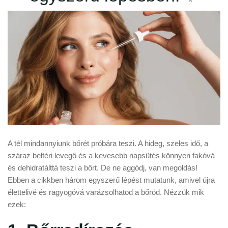
A tél mindannyiunk bőrét próbára teszi. A hideg, szeles idő, a
száraz beltéri levegő és a kevesebb napsütés könnyen fakóvá
és dehidratálttá teszi a bőrt. De ne aggódj, van megoldás!
Ebben a cikkben három egyszerű lépést mutatunk, amivel újra
élettelivé és ragyogóvá varázsolhatod a bőröd. Nézzük mik
ezek: