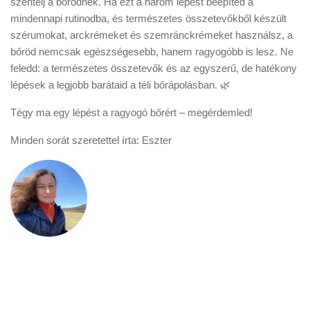
szentelj a bőrödnek. Ha ezt a három lépést beépíted a
mindennapi rutinodba, és természetes összetevőkből készült
szérumokat, arckrémeket és szemránckrémeket használsz, a
bőröd nemcsak egészségesebb, hanem ragyogóbb is lesz. Ne
feledd: a természetes összetevők és az egyszerű, de hatékony
lépések a legjobb barátaid a téli bőrápolásban. 🌿
Tégy ma egy lépést a ragyogó bőrért – megérdemled!
Minden sorát szeretettel írta: Eszter