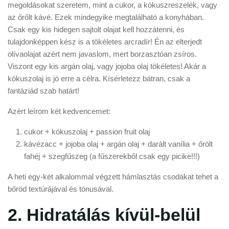
megoldásokat szeretem, mint a cukor, a kókuszreszelék, vagy
az őrőlt kávé. Ezek mindegyike megtalálható a konyhában.
Csak egy kis hidegen sajtolt olajat kell hozzátenni, és
tulajdonképpen kész is a tökéletes arcradír! Én az elterjedt
olívaolajat azért nem javaslom, mert borzasztóan zsíros.
Viszont egy kis argán olaj, vagy jojoba olaj tökéletes! Akár a
kókuszolaj is jó erre a célra. Kísérletezz bátran, csak a
fantáziád szab határt!
Azért leírom két kedvencemet:
cukor + kókuszolaj + passion fruit olaj
kávézacc + jojoba olaj + argán olaj + darált vanília + őrölt
fahéj + szegfűszeg (a fűszerekből csak egy picike!!!)
A heti egy-két alkalommal végzett hámlasztás csodákat tehet a
bőröd textúrájával és tónusával.
2. Hidratálás kívül-belül