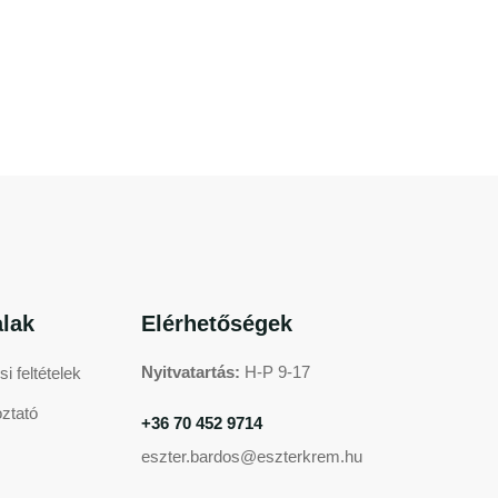
lak
Elérhetőségek
Nyitvatartás:
H-P 9-17
i feltételek
oztató
+36 70 452 9714
eszter.bardos@eszterkrem.hu