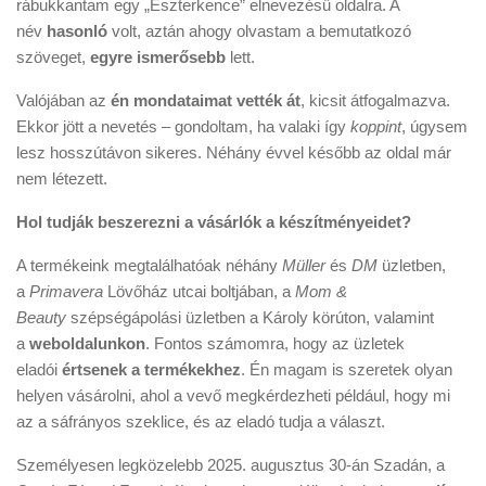
rábukkantam egy „Eszterkence” elnevezésű oldalra. A
név
hasonló
volt, aztán ahogy olvastam a bemutatkozó
szöveget,
egyre ismerősebb
lett.
Valójában az
én mondataimat vették át
, kicsit átfogalmazva.
Ekkor jött a nevetés – gondoltam, ha valaki így
koppint
, úgysem
lesz hosszútávon sikeres. Néhány évvel később az oldal már
nem létezett.
Hol tudják beszerezni a vásárlók a készítményeidet?
A termékeink megtalálhatóak néhány
Müller
és
DM
üzletben,
a
Primavera
Lövőház utcai boltjában, a
Mom &
Beauty
szépségápolási üzletben a Károly körúton, valamint
a
weboldalunkon
. Fontos számomra, hogy az üzletek
eladói
értsenek a termékekhez
. Én magam is szeretek olyan
helyen vásárolni, ahol a vevő megkérdezheti például, hogy mi
az a sáfrányos szeklice, és az eladó tudja a választ.
Személyesen legközelebb 2025. augusztus 30-án Szadán, a