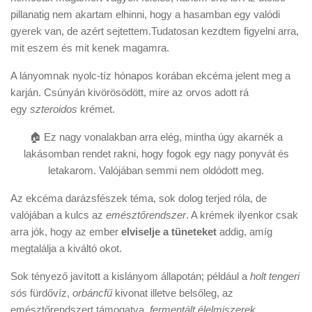
pillanatig nem akartam elhinni, hogy a hasamban egy valódi
gyerek van, de azért sejtettem.Tudatosan kezdtem figyelni arra,
mit eszem és mit kenek magamra.
A lányomnak nyolc-tíz hónapos korában ekcéma jelent meg a
karján. Csúnyán kivörösödött, mire az orvos adott rá
egy
szteroidos
krémet.
🏠 Ez nagy vonalakban arra elég, mintha úgy akarnék a
lakásomban rendet rakni, hogy fogok egy nagy ponyvát és
letakarom. Valójában semmi nem oldódott meg.
Az ekcéma darázsfészek téma, sok dolog terjed róla, de
valójában a kulcs az
emésztőrendszer
. A krémek ilyenkor csak
arra jók, hogy az ember
elviselje a tüneteket
addig, amíg
megtalálja a kiváltó okot.
Sok tényező javított a kislányom állapotán; például a
holt tengeri
sós
fürdővíz,
orbáncfű
kivonat illetve belsőleg, az
emésztőrendszert támogatva,
fermentált élelmiszerek
.