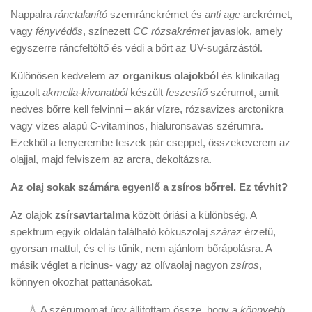
Nappalra
ránctalanító
szemránckrémet és
anti age
arckrémet,
vagy
fényvédős
, színezett
CC rózsakrémet
javaslok, amely
egyszerre ráncfeltöltő és védi a bőrt az UV-sugárzástól.
Különösen kedvelem az
organikus olajokból
és klinikailag
igazolt
akmella-kivonatból
készült
feszesítő
szérumot, amit
nedves bőrre kell felvinni – akár vízre, rózsavizes arctonikra
vagy vizes alapú C-vitaminos, hialuronsavas szérumra.
Ezekből a tenyerembe teszek pár cseppet, összekeverem az
olajjal, majd felviszem az arcra, dekoltázsra.
Az olaj sokak számára egyenlő a zsíros bőrrel. Ez tévhit?
Az olajok
zsírsavtartalma
között óriási a különbség. A
spektrum egyik oldalán található kókuszolaj
száraz
érzetű,
gyorsan mattul, és el is tűnik, nem ajánlom bőrápolásra. A
másik véglet a ricinus- vagy az olívaolaj nagyon
zsíros
,
könnyen okozhat pattanásokat.
💧 A szérumomat úgy állítottam össze, hogy a
könnyebb