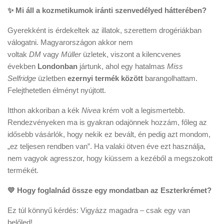
✨ Mi áll a kozmetikumok iránti szenvedélyed hátterében?
Gyerekként is érdekeltek az illatok, szerettem drogériákban
válogatni. Magyarországon akkor nem
voltak
DM
vagy
Müller
üzletek, viszont a kilencvenes
években
Londonban
jártunk, ahol egy hatalmas
Miss
Selfridge
üzletben
ezernyi termék között
barangolhattam.
Felejthetetlen élményt nyújtott.
Itthon akkoriban a kék
Nivea
krém volt a legismertebb.
Rendezvényeken ma is gyakran odajönnek hozzám, főleg az
idősebb vásárlók, hogy nekik ez bevált, én pedig azt mondom,
„ez teljesen rendben van”. Ha valaki ötven éve ezt használja,
nem vagyok agresszor, hogy kiüssem a kezéből a megszokott
termékét.
💛 Hogy foglalnád össze egy mondatban az Eszterkrémet?
Ez túl könnyű kérdés: Vigyázz magadra – csak egy van
belőled!