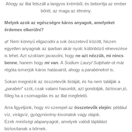
Ahogy az illat felszáll a langyos krémből, és beborítja az ember
bőrét, az maga az élmény.
Melyek azok az egészségre káros anyagok, amelyeket
érdemes elkerülni?
🌿 Nem könnyű eligazodni a sok összetevő között, hiszen
egyetlen anyagnak az iparban akár nyolc különböző elnevezése
is lehet. Azt szoktam javasolni, hogy
ne azt nézzük, mi nincs
benne
, hanem hogy
mi van.
A
Sodium Lauryl Sulphate
-ot már
régóta ismerjük káros hatásairól, ahogy a
parabéneket
is.
Sokan megnézik az összetevők listáját, és ha nem találják a
„
parabén
” szót, csak valami hasonlót, azt gondolják,
biztosan jó
,
főleg ha a csomagolás és az illat megfelelő.
Arra figyeljünk, hogy mi szerepel az
összetevők elején
: például
víz, virágvíz, gyógynövény-kivonatok vagy olajok.
Ezek
minőségi alapanyagok
, amelyek valódi táplálást
biztosítanak a bőrnek.