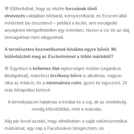
💬 Előfordulhat, hogy az elsőre
furcsának tűnő
elnevezés
valójában bőrbarát, környezetbarát, és Ecocert által
minősített bio összetevő – például a
lecitin
, ami emulgeáló
anyagként elengedhetetlen egy krémben, hiszen a víz és az olaj
önmagukban nem elegyednek.
A természetes kozmetikumok kínálata egyre bővül. Mi
különbözteti meg az
Eszterkrémet
a többi márkától?
🌸 Egyrészt a
kellemes illat
egészséges módon (organikus
illóolajokkal), másrészt
érzékeny bőrre
is alkalmas, nagyon
ritka az irritáció, és a
minimalista rutin
, gyors és egyszerű, 24
órás bőrápolást biztosít.
A termékpiacon hatalmas a kínálat és a zaj, de az eredetiség
mindig kifizetődőbb, mint a másolás.
Alig pár évvel azután, hogy elindítottam a saját natúrkozmetikai
márkámat, egy nap a Facebookon böngésztem, és