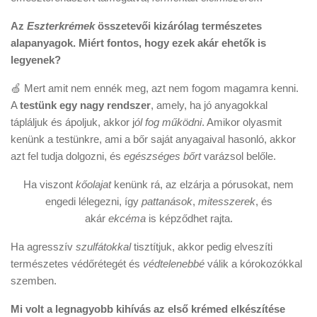
Az
Eszterkrémek
összetevői kizárólag természetes
alapanyagok. Miért fontos, hogy ezek akár ehetők is
legyenek?
🍏 Mert amit nem ennék meg, azt nem fogom magamra kenni.
A
testünk egy nagy rendszer
, amely, ha jó anyagokkal
tápláljuk és ápoljuk, akkor j
ól fog működni
. Amikor olyasmit
kenünk a testünkre, ami a bőr saját anyagaival hasonló, akkor
azt fel tudja dolgozni, és
egészséges bőrt
varázsol belőle.
Ha viszont
kőolajat
kenünk rá, az elzárja a pórusokat, nem
engedi lélegezni, így
pattanások
,
mitesszerek
, és
akár
ekcéma
is képződhet rajta.
Ha agresszív
szulfátokkal
tisztítjuk, akkor pedig elveszíti
természetes védőrétegét és
védtelenebbé
válik a kórokozókkal
szemben.
Mi volt a legnagyobb kihívás az első krémed elkészítése