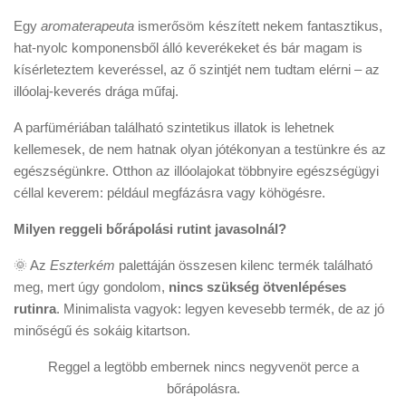
Egy
aromaterapeuta
ismerősöm készített nekem fantasztikus,
hat-nyolc komponensből álló keverékeket és bár magam is
kísérleteztem keveréssel, az ő szintjét nem tudtam elérni – az
illóolaj-keverés drága műfaj.
A parfümériában található szintetikus illatok is lehetnek
kellemesek, de nem hatnak olyan jótékonyan a testünkre és az
egészségünkre. Otthon az illóolajokat többnyire egészségügyi
céllal keverem: például megfázásra vagy köhögésre.
Milyen reggeli bőrápolási rutint javasolnál?
🌞 Az
Eszterkém
palettáján összesen kilenc termék található
meg, mert úgy gondolom,
nincs szükség ötvenlépéses
rutinra
. Minimalista vagyok: legyen kevesebb termék, de az jó
minőségű és sokáig kitartson.
Reggel a legtöbb embernek nincs negyvenöt perce a
bőrápolásra.