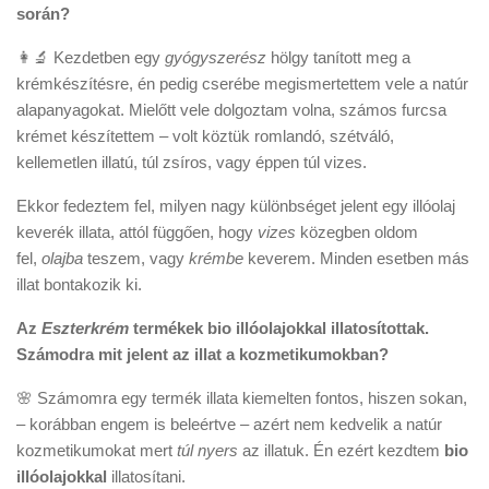
során?
👩‍🔬 Kezdetben egy
gyógyszerész
hölgy tanított meg a
krémkészítésre, én pedig cserébe megismertettem vele a natúr
alapanyagokat. Mielőtt vele dolgoztam volna, számos furcsa
krémet készítettem – volt köztük romlandó, szétváló,
kellemetlen illatú, túl zsíros, vagy éppen túl vizes.
Ekkor fedeztem fel, milyen nagy különbséget jelent egy illóolaj
keverék illata, attól függően, hogy
vizes
közegben oldom
fel,
olajba
teszem, vagy
krémbe
keverem. Minden esetben más
illat bontakozik ki.
Az
Eszterkrém
termékek bio illóolajokkal illatosítottak.
Számodra mit jelent az illat a kozmetikumokban?
🌸 Számomra egy termék illata kiemelten fontos, hiszen sokan,
– korábban engem is beleértve – azért nem kedvelik a natúr
kozmetikumokat mert
túl nyers
az illatuk. Én ezért kezdtem
bio
illóolajokkal
illatosítani.