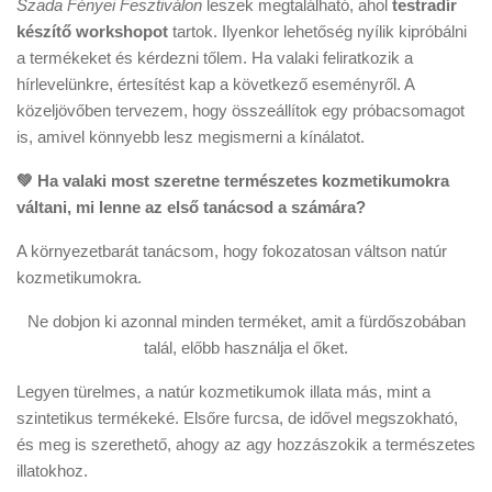
Szada Fényei Fesztiválon
leszek megtalálható, ahol
testradír
készítő workshopot
tartok. Ilyenkor lehetőség nyílik kipróbálni
a termékeket és kérdezni tőlem. Ha valaki feliratkozik a
hírlevelünkre, értesítést kap a következő eseményről. A
közeljövőben tervezem, hogy összeállítok egy próbacsomagot
is, amivel könnyebb lesz megismerni a kínálatot.
💚 Ha valaki most szeretne természetes kozmetikumokra
váltani, mi lenne az első tanácsod a számára?
A környezetbarát tanácsom, hogy fokozatosan váltson natúr
kozmetikumokra.
Ne dobjon ki azonnal minden terméket, amit a fürdőszobában
talál, előbb használja el őket.
Legyen türelmes, a natúr kozmetikumok illata más, mint a
szintetikus termékeké. Elsőre furcsa, de idővel megszokható,
és meg is szerethető, ahogy az agy hozzászokik a természetes
illatokhoz.