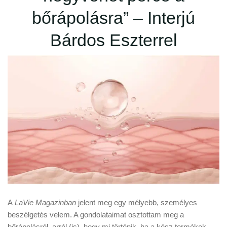
bőrápolásra” – Interjú
Bárdos Eszterrel
A
LaVie Magazinban
jelent meg egy mélyebb, személyes
beszélgetés velem. A gondolataimat osztottam meg a
bőrápolásról, arról (is), hogy mi történik, ha a kész termékek