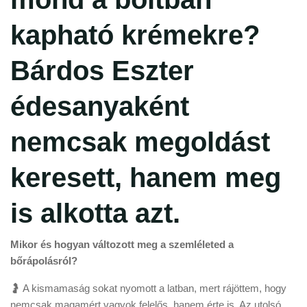
kapható krémekre?
Bárdos Eszter
édesanyaként
nemcsak megoldást
keresett, hanem meg
is alkotta azt.
Mikor és hogyan változott meg a szemléleted a
bőrápolásról?
🤰 A kismamaság sokat nyomott a latban, mert rájöttem, hogy
nemcsak magamért vagyok felelős, hanem érte is. Az utolsó