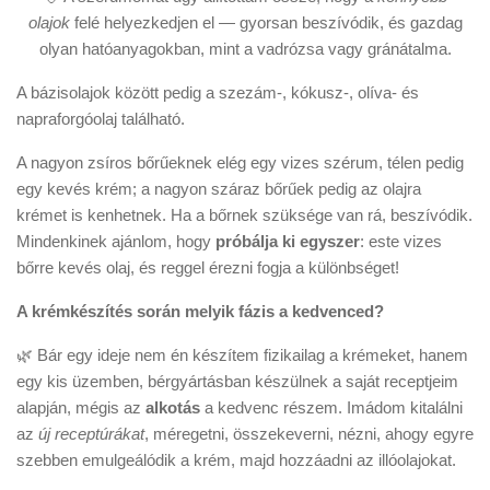
olajok
felé helyezkedjen el — gyorsan beszívódik, és gazdag
olyan hatóanyagokban, mint a vadrózsa vagy gránátalma.
A bázisolajok között pedig a szezám-, kókusz-, olíva- és
napraforgóolaj található.
A nagyon zsíros bőrűeknek elég egy vizes szérum, télen pedig
egy kevés krém; a nagyon száraz bőrűek pedig az olajra
krémet is kenhetnek. Ha a bőrnek szüksége van rá, beszívódik.
Mindenkinek ajánlom, hogy
próbálja ki egyszer
: este vizes
bőrre kevés olaj, és reggel érezni fogja a különbséget!
A krémkészítés során melyik fázis a kedvenced?
🌿 Bár egy ideje nem én készítem fizikailag a krémeket, hanem
egy kis üzemben, bérgyártásban készülnek a saját receptjeim
alapján, mégis az
alkotás
a kedvenc részem. Imádom kitalálni
az
új receptúrákat
, méregetni, összekeverni, nézni, ahogy egyre
szebben emulgeálódik a krém, majd hozzáadni az illóolajokat.