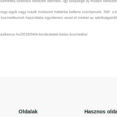
kozmetika számára nehezen elérhető, így szépsége ily módon nehezen 
 hogy egyik vagy másik módszert háttérbe kellene szorítanunk. Sőt! a 
ő kozmetikumok használata együttesen vezet el minket az adottságainkh
.hazikence.hu/2018/04/ti-kerdeztetek-belso-kozmetika/
Oldalak
Hasznos olda