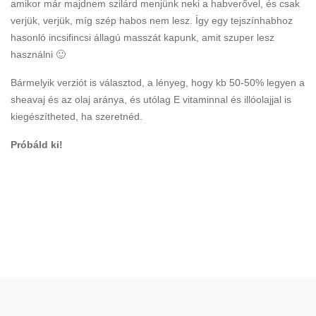
amikor már majdnem szilárd menjünk neki a habverővel, és csak
verjük, verjük, míg szép habos nem lesz. Így egy tejszínhabhoz
hasonló incsifincsi állagú masszát kapunk, amit szuper lesz
használni 🙂
Bármelyik verziót is választod, a lényeg, hogy kb 50-50% legyen a
sheavaj és az olaj aránya, és utólag E vitaminnal és illóolajjal is
kiegészítheted, ha szeretnéd.
Próbáld ki!