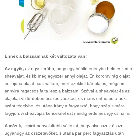
Ennek a balzsamnak két változata van:
Az egyik,
az egyszerűbb, hogy egy hőálló edénybe beleteszed a
sheavajat, és kb még egyszer annyi olajat. Én körömvirág olajat
és jojoba olajat használtam, mert ezekkel bár olajos, mégsem
annyira ragacsos fajta lesz a balzsam. Szóval a sheavajat és az
olajokat vízfürdőben összeolvasztod, és máris öntheted a neki
szánt tégelybe, és utána irány a fagyasztó, hogy szép simára
fagyjon. A sheavajas kencéknél ezt mindig érdemes így csinálni.
A másik,
icipicit bonyolultabb változat, hogy olvasszuk össze
ugyanúgy az összetevőket, s utána pár perc fagyasztás után